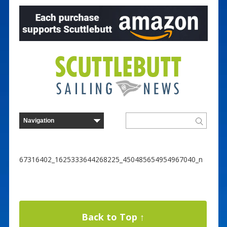
67316402_1625333644268225_450485654954967040_n
Back to Top ↑